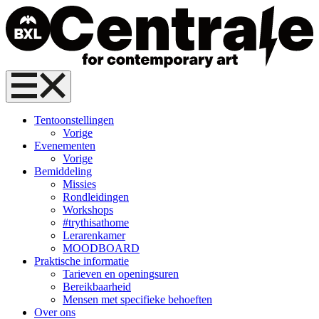
Skip
to
content
CENTRALE
for
contemporary
Primary
art
Menu
Tentoonstellingen
–
Vorige
Brussel
Evenementen
Vorige
Bemiddeling
Missies
Rondleidingen
Workshops
#trythisathome
Lerarenkamer
MOODBOARD
Praktische informatie
Tarieven en openingsuren
Bereikbaarheid
Mensen met specifieke behoeften
Over ons