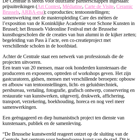
De Centrale is steeds voor duurzame partnerschappen ingestaan:
prijsuitreikingen (
Art Contest
,
Médiatine
,
Carte de Visite
,
Ceramic
Brussels
,
ARBA-esa
); coproducties; tentoonstellingen;
samenwerking met de masteropleiding Care des métiers de
l’exposition van de Koninklijke Academie voor Schone Kunsten in
Brussel; het Brussels Videonline Festival met de Brusselse
kunsthogescholen die de creaties van hun alumni in de kijker zetten;
begeleiding van Pass à l’acte, een co-creatieproject met
verschillende scholen in de hoofdstad.
Achter de Centrale staat een netwerk van professionals die de
projecten uitvoeren.
Een team van 20 mensen, maar ook honderden kunstenaars die
produceren en exposeren, optreden of workshops geven. Het zijn
gastcuratoren, gidsen, mensen met verschillende beroepen: opbouw
en afbouw van tentoonstellingen, licht- en geluidstechniek,
persbureau, vertaling, fotografie, grafisch ontwerp, conservering en
restauratie van kunstwerken, uitgeverij, drukwerk, affichering,
transport, verzekering, boekhouding, horeca en nog veel meer
samenwerkingen.
Een geëngageerd en diep humanistisch project ten dienste van
kunstenaars, publiek en de samenleving.
“De Brusselse kunstwereld reageert ontzet op de sluiting van de
Centrale, het centrum voor hedendaagse kunst van de stad. Dit is