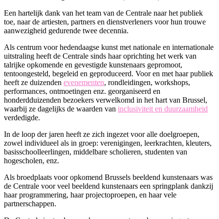
Een hartelijk dank van het team van de Centrale naar het publiek
toe, naar de artiesten, partners en dienstverleners voor hun trouwe
aanwezigheid gedurende twee decennia.
Als centrum voor hedendaagse kunst met nationale en internationale
uitstraling heeft de Centrale sinds haar oprichting het werk van
talrijke opkomende en gevestigde kunstenaars gepromoot,
tentoongesteld, begeleid en geproduceerd. Voor en met haar publiek
heeft ze duizenden
evenementen
, rondleidingen, workshops,
performances, ontmoetingen enz. georganiseerd en
honderdduizenden bezoekers verwelkomd in het hart van Brussel,
waarbij ze dagelijks de waarden van
inclusiviteit en duurzaamheid
verdedigde.
In de loop der jaren heeft ze zich ingezet voor alle doelgroepen,
zowel individueel als in groep: verenigingen, leerkrachten, kleuters,
basisschoolleerlingen, middelbare scholieren, studenten van
hogescholen, enz.
Als broedplaats voor opkomend Brussels beeldend kunstenaars was
de Centrale voor veel beeldend kunstenaars een springplank dankzij
haar programmering, haar projectoproepen, en haar vele
partnerschappen.