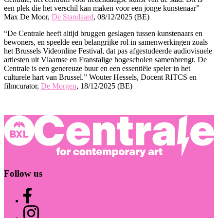
een plek die het verschil kan maken voor een jonge kunstenaar” –
Max De Moor,
De Standaard
, 08/12/2025 (BE)
“De Centrale heeft altijd bruggen geslagen tussen kunstenaars en
bewoners, en speelde een belangrijke rol in samenwerkingen zoals
het Brussels Videonline Festival, dat pas afgestudeerde audiovisuele
artiesten uit Vlaamse en Franstalige hogescholen samenbrengt. De
Centrale is een genereuze buur en een essentiële speler in het
culturele hart van Brussel.” Wouter Hessels, Docent RITCS en
filmcurator,
De Morgen
, 18/12/2025 (BE)
Follow us
Centrale.brussels
on
Facebook
Centrale.brussels
on